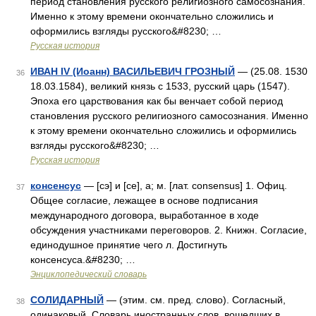
период становления русского религиозного самосознания.
Именно к этому времени окончательно сложились и
оформились взгляды русского&#8230; …
Русская история
ИВАН IV (Иоанн) ВАСИЛЬЕВИЧ ГРОЗНЫЙ
— (25.08. 1530
36
18.03.1584), великий князь с 1533, русский царь (1547).
Эпоха его царствования как бы венчает собой период
становления русского религиозного самосознания. Именно
к этому времени окончательно сложились и оформились
взгляды русского&#8230; …
Русская история
консенсус
— [сэ] и [се], а; м. [лат. consensus] 1. Офиц.
37
Общее согласие, лежащее в основе подписания
международного договора, выработанное в ходе
обсуждения участниками переговоров. 2. Книжн. Согласие,
единодушное принятие чего л. Достигнуть
консенсуса.&#8230; …
Энциклопедический словарь
СОЛИДАРНЫЙ
— (этим. см. пред. слово). Согласный,
38
одинаковый. Словарь иностранных слов, вошедших в