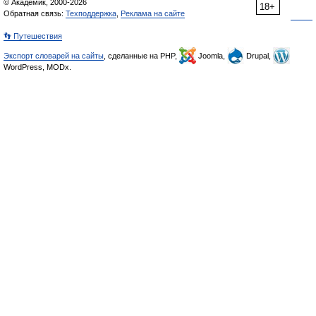
© Академик, 2000-2026
18+
Обратная связь:
Техподдержка
,
Реклама на сайте
👣 Путешествия
Экспорт словарей на сайты
, сделанные на PHP,
Joomla,
Drupal,
WordPress, MODx.