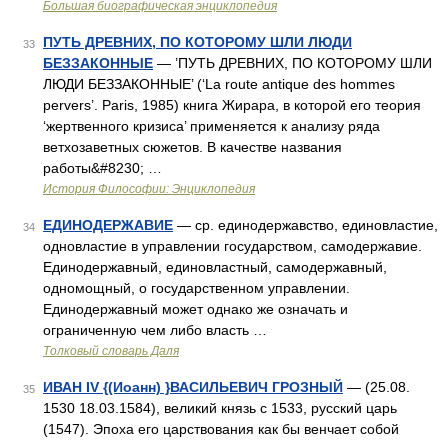
Большая биографическая энциклопедия
ПУТЬ ДРЕВНИХ, ПО КОТОРОМУ ШЛИ ЛЮДИ
33
БЕЗЗАКОННЫЕ
— ’ПУТЬ ДРЕВНИХ, ПО КОТОРОМУ ШЛИ
ЛЮДИ БЕЗЗАКОННЫЕ’ (‘La route antique des hommes
pervers’. Paris, 1985) книга Жирара, в которой его теория
‘жертвенного кризиса’ применяется к анализу ряда
ветхозаветных сюжетов. В качестве названия
работы&#8230; …
История Философии: Энциклопедия
ЕДИНОДЕРЖАВИЕ
— ср. единодержавство, единовластие,
34
одновластие в управлении государством, самодержавие.
Единодержавный, единовластный, самодержавный,
одномощный, о государственном управлении.
Единодержавный может однако же означать и
ограниченную чем либо власть …
Толковый словарь Даля
ИВАН IV {(Иоанн) }ВАСИЛЬЕВИЧ ГРОЗНЫЙ
— (25.08.
35
1530 18.03.1584), великий князь с 1533, русский царь
(1547). Эпоха его царствования как бы венчает собой