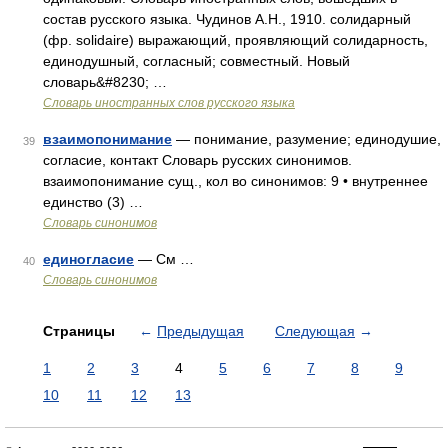
состав русского языка. Чудинов А.Н., 1910. солидарный
(фр. solidaire) выражающий, проявляющий солидарность,
единодушный, согласный; совместный. Новый
словарь&#8230; …
Словарь иностранных слов русского языка
взаимопонимание
— понимание, разумение; единодушие,
39
согласие, контакт Словарь русских синонимов.
взаимопонимание сущ., кол во синонимов: 9 • внутреннее
единство (3) …
Словарь синонимов
единогласие
— См …
40
Словарь синонимов
Страницы
←
Предыдущая
Следующая
→
1
2
3
4
5
6
7
8
9
10
11
12
13