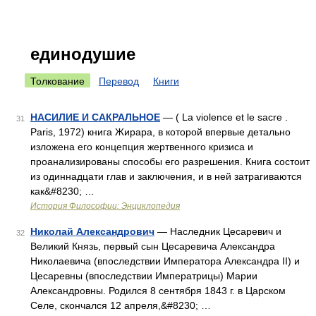
единодушие
Толкование
Перевод
Книги
НАСИЛИЕ И САКРАЛЬНОЕ
— ( La violence et le sacre .
31
Paris, 1972) книга Жирара, в которой впервые детально
изложена его концепция жертвенного кризиса и
проанализированы способы его разрешения. Книга состоит
из одиннадцати глав и заключения, и в ней затрагиваются
как&#8230; …
История Философии: Энциклопедия
Николай Александрович
— Наследник Цесаревич и
32
Великий Князь, первый сын Цесаревича Александра
Николаевича (впоследствии Императора Александра II) и
Цесаревны (впоследствии Императрицы) Марии
Александровны. Родился 8 сентября 1843 г. в Царском
Селе, скончался 12 апреля,&#8230; …